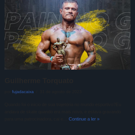
Guilherme Torquato
por
fujadacaixa
31 de agosto de 2023
Quando foi o inicio de sua trajetória no mundo esportivo?Eu
andava de skate quando era mais novo, e estava gravando
para uma patrocinadora, cai e…
Continue a ler »