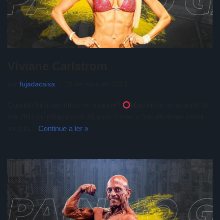
Viviane Carlstrom
por
fujadacaixa
25 de maio de 2023
Quando foi o seu início no esporte?
Meu início no esporte foi
em 2011 eu estava com 30 anos Como o fisiculturismo entrou
na sua…
Continue a ler »