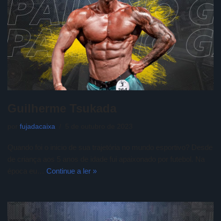
Guilherme Tsukada
por
fujadacaixa
5 de outubro de 2023
Quando foi o inicio de sua trajetória no mundo esportivo? Desde
de criança aos 5 anos de idade fui apaixonado por futebol. Na
época eu…
Continue a ler »