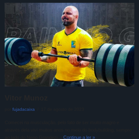
Vitor Munoz
por
fujadacaixa
17 de agosto de 2023
Comecei na musculação, pelo fato de ser muito magro e
através dela vivi muitos anos no meio do bodybuilding, sempre
ao lado do Neno Grandezi…
Continue a ler »