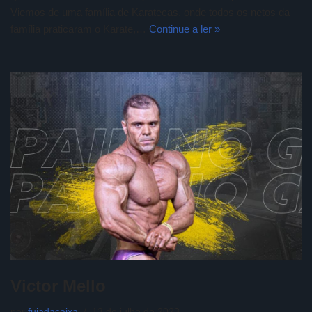
Viemos de uma família de Karatecas, onde todos os netos da
família praticaram o Karate,…
Continue a ler »
Victor Mello
por
fujadacaixa
13 de julho de 2023