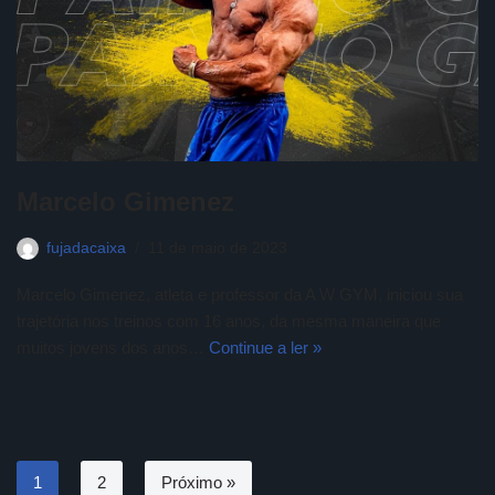
Marcelo Gimenez
fujadacaixa
11 de maio de 2023
Marcelo Gimenez, atleta e professor da A W GYM, iniciou sua
trajetória nos treinos com 16 anos, da mesma maneira que
muitos jovens dos anos…
Continue a ler »
1
2
Próximo »