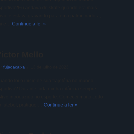
sportivo?Eu andava de skate quando era mais
ovo, e estava gravando para uma patrocinadora,
ai e…
Continue a ler »
ictor Mello
or
fujadacaixa
13 de julho de 2023
uando foi o inicio de sua trajetória no mundo
sportivo? Durante toda minha infância sempre
stive introduzido no esporte. Comecei muito cedo
o futebol, pratiquei…
Continue a ler »