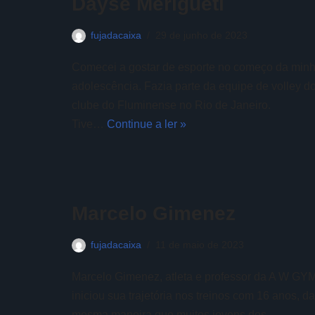
Dayse Merigueti
fujadacaixa
29 de junho de 2023
Comecei a gostar de esporte no começo da min
adolescência. Fazia parte da equipe de volley d
clube do Fluminense no Rio de Janeiro.
Tive…
Continue a ler »
Marcelo Gimenez
fujadacaixa
11 de maio de 2023
Marcelo Gimenez, atleta e professor da A W GYM
iniciou sua trajetória nos treinos com 16 anos, da
mesma maneira que muitos jovens dos