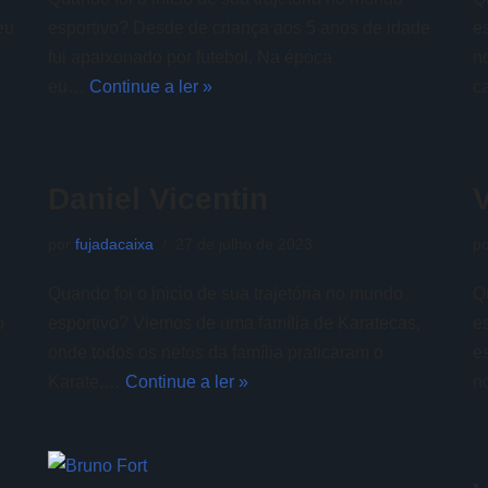
eu
esportivo? Desde de criança aos 5 anos de idade
e
fui apaixonado por futebol. Na época
n
eu…
Continue a ler »
c
Daniel Vicentin
V
por
fujadacaixa
27 de julho de 2023
p
Quando foi o inicio de sua trajetória no mundo
Q
o
esportivo? Viemos de uma família de Karatecas,
e
onde todos os netos da família praticaram o
e
Karate,…
Continue a ler »
n