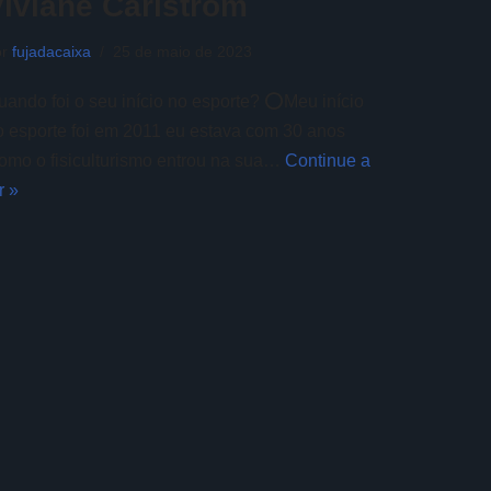
Viviane Carlstrom
or
fujadacaixa
25 de maio de 2023
uando foi o seu início no esporte? ⭕️Meu início
o esporte foi em 2011 eu estava com 30 anos
omo o fisiculturismo entrou na sua…
Continue a
r »