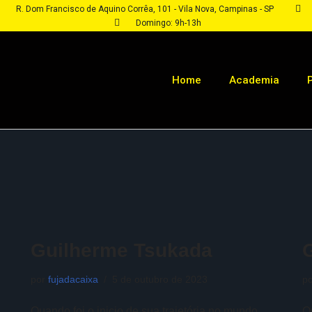
R. Dom Francisco de Aquino Corrêa, 101 - Vila Nova, Campinas - SP
Domingo: 9h-13h
Home
Academia
Guilherme Tsukada
por
fujadacaixa
5 de outubro de 2023
p
Quando foi o inicio de sua trajetória no mundo
Q