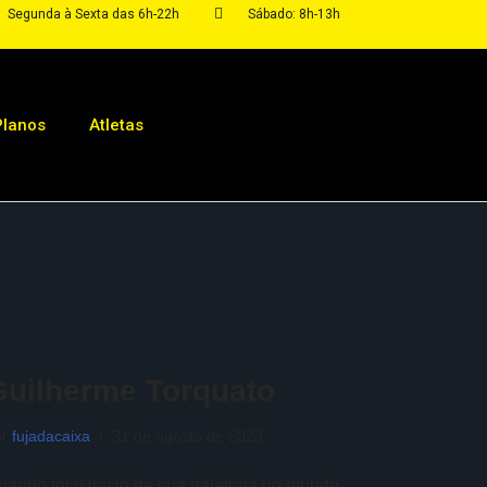
Segunda à Sexta das 6h-22h
Sábado: 8h-13h
Planos
Atletas
Guilherme Torquato
or
fujadacaixa
31 de agosto de 2023
uando foi o inicio de sua trajetória no mundo