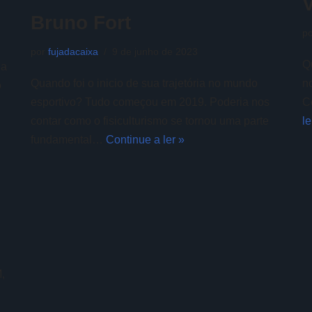
Bruno Fort
p
por
fujadacaixa
9 de junho de 2023
Q
ha
Quando foi o inicio de sua trajetória no mundo
n
o
esportivo? Tudo começou em 2019. Poderia nos
C
contar como o fisiculturismo se tornou uma parte
le
fundamental…
Continue a ler »
,