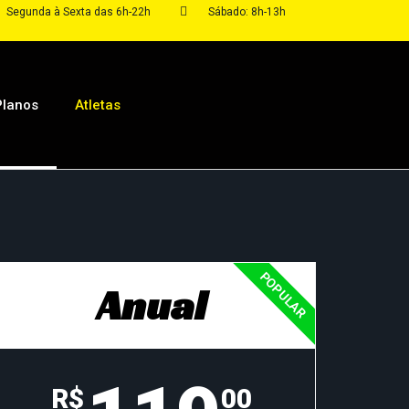
Segunda à Sexta das 6h-22h
Sábado: 8h-13h
Planos
Atletas
POPULAR
Anual
R$
00