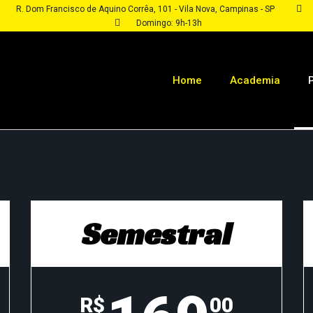
R. Dom Francisco de Aquino Corrêa, 101 - Vila Nova, Campinas - SP
Domingo: 9h-13h
Home
Academia
Semestral
R$
00